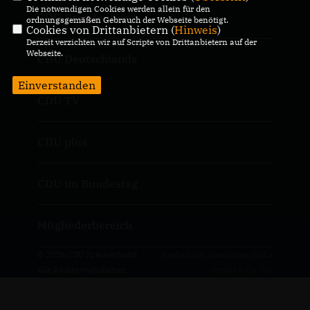
Die notwendigen Cookies werden allein für den
CDU Brandenburg
ordnungsgemäßen Gebrauch der Webseite benötigt.
Cookies von Drittanbietern (
Hinweis
)
Derzeit verzichten wir auf Scripte von Drittanbietern auf der
Webseite.
CDU Deutschlands
Einverstanden
CDU TV
CDU plus
CDU im Bundestag
Mitgliederbereich
© 2026 CDU Kreisverband
Realisation: Sharkness Media
Alle Rechte vorbehalten.
GmbH & Co. KG