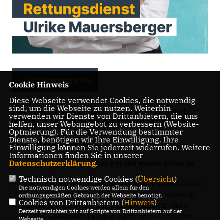
1. CDU Emergency Day
Cookie Hinweis
Diese Webseite verwendet Cookies, die notwendig
sind, um die Webseite zu nutzen. Weiterhin
für Rettungskräfte, Rettungsengel,
verwenden wir Dienste von Drittanbietern, die uns
THW, Feuerwehr, Rettungssanitäter,
helfen, unser Webangebot zu verbessern (Website-
Notärzte, Personal der
Optmierung). Für die Verwendung bestimmter
Dienste, benötigen wir Ihre Einwilligung. Ihre
Notaufnehmen, ...
Einwilligung können Sie jederzeit widerrufen. Weitere
Informationen finden Sie in unserer
Datenschutzerklärung
.
Unser Plan für ein Land, das frei und wieder sicher ist
Technisch notwendige Cookies (
Übersicht
)
Das Vertrauen in den Rechtsstaat sinkt, die Kriminalität
Die notwendigen Cookies werden allein für den
steigt. Polizistinnen und Polizisten erleben, was auch
ordnungsgemäßen Gebrauch der Webseite benötigt.
Cookies von Drittanbietern (
Hinweis
)
andere Rettungs- und Einsatzkräfte kennen: einen
Derzeit verzichten wir auf Scripte von Drittanbietern auf der
Mangel an Respekt, Beleidigungen, immer brutalere
Webseite.