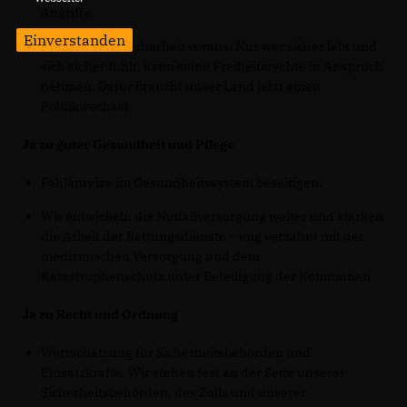
Angriffe.
Einverstanden
Freiheit setzt Sicherheit voraus. Nur wer sicher lebt und
sich sicher fühlt, kann seine Freiheitsrechte in Anspruch
nehmen. Dafür braucht unser Land jetzt einen
Politikwechsel.
Ja zu guter Gesundheit und Pflege
Fehlanreize im Gesundheitssystem beseitigen.
Wir entwickeln die Notfallversorgung weiter und stärken
die Arbeit der Rettungsdienste – eng verzahnt mit der
medizinischen Versorgung und dem
Katastrophenschutz unter Beteiligung der Kommunen.
Ja zu Recht und Ordnung
Wertschätzung für Sicherheitsbehörden und
Einsatzkräfte. Wir stehen fest an der Seite unserer
Sicherheitsbehörden, des Zolls und unserer